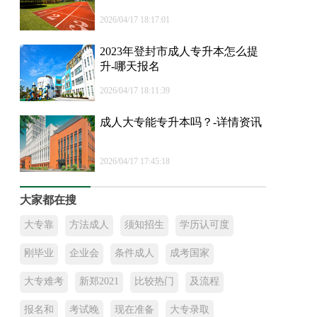
2026/04/17 18:17:01
2023年登封市成人专升本怎么提
升-哪天报名
2026/04/17 18:11:39
成人大专能专升本吗？-详情资讯
2026/04/17 17:45:18
大家都在搜
大专靠
方法成人
须知招生
学历认可度
刚毕业
企业会
条件成人
成考国家
大专难考
新郑2021
比较热门
及流程
报名和
考试晚
现在准备
大专录取