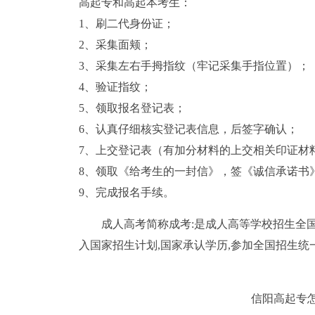
高起专和高起本考生：
1、刷二代身份证；
2、采集面颊；
3、采集左右手拇指纹（牢记采集手指位置）；
4、验证指纹；
5、领取报名登记表；
6、认真仔细核实登记表信息，后签字确认；
7、上交登记表（有加分材料的上交相关印证材
8、领取《给考生的一封信》，签《诚信承诺书
9、完成报名手续。
成人高考简称成考:是成人高等学校招生全
入国家招生计划,国家承认学历,参加全国招生统
信阳高起专怎