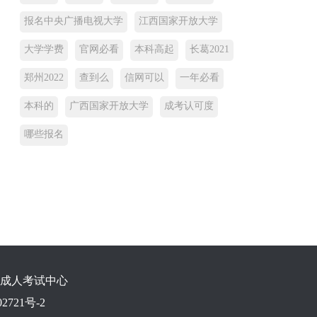
报名中央广播电视大学
江西国家开放大学
大学学费
官网必看
本科高起
长葛2021
郑州2022
查到么
信网可以
一年必看
本科的
广西国家开放大学
成考认可度
哪些报名
成人考试中心
2721号-2