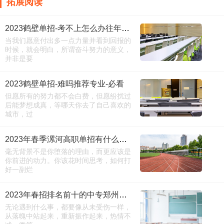
拓展阅读
2023鹤壁单招-考不上怎么办往年分数线-咨询必看
当我们愿意付出多一点力量并看到回报的
时候，就会明白，所谓奋斗努力的意义，
并非是要
2023鹤壁单招-难吗推荐专业-必看
但愿所有的努力都不会白费，但愿纷扰过
后能梦想成真，等哪天你去了自己喜欢的
城市，过
2023年春季漯河高职单招有什么专业
毫无背景不是你堕落的理由，而更应该是
你前进的动力。你该花时间思考，如何打
好一副烂
2023年春招排名前十的中专郑州财税金融中专学校推荐
无论遇到什么事，都要像从未受伤一样，
从落魄中站起来，重新振作起来，热情不