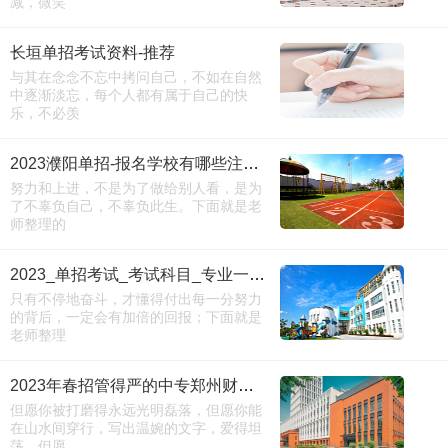
减，微笑
长垣单招考试资料-推荐
与其在念念不忘中拷问自己，不如在自然
中逐渐淡忘，每个人都有属于自己的快
乐，不必羡
2023濮阳单招-报名学校有哪些注意事项-详情
努力和上进，不是为了做给别人看，是为
了不辜负自己，不辜负此生。下面就是老
师整理的
2023_单招考试_考试科目_专业一览表
只有不停地奋斗，才懂得付出每一分努力
的背后，一定会有加倍的回报；下面就是
老师整理
2023年春招管得严的中专郑州财税金融中专详细介绍
但愿你被打磨得永远光明磊落，但愿你能
在山水间穿行，写出温婉的文字，爱得坦
荡，但愿