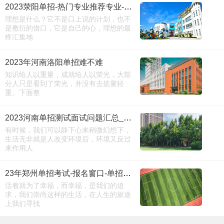
2023荥阳单招-热门专业推荐专业-咨询必看
理想是什么？它不是口上说的计划，也不
是敷衍的借口，它是自己的心，理想的最
终汇集地
2023年河南洛阳单招难不难
知识给人以重量，成就给人以荣光，大部
分人只是看到了荣光，并没有去掂量轻
重。下面整
2023河南单招测试面试问题汇总_院校汇总
有时候，我们可以静下心来稍微幻想下，
生活无非就是人改变环境后，环境又反过
来作用人
23年郑州单招考试-报名窗口-单招必看
活着就为了幸福，而幸福，是我们的追
求，我们崇尚这样的生活，在人生的旅途
上我们寻找