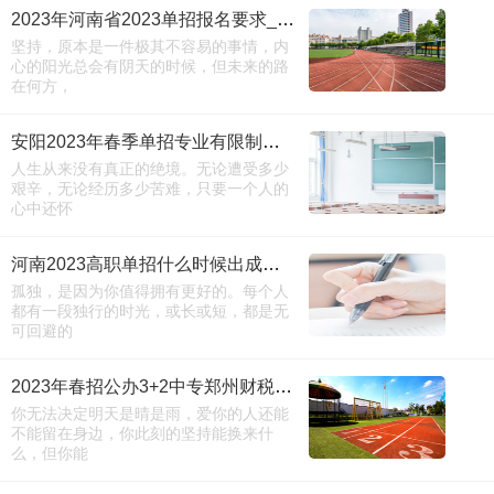
2023年河南省2023单招报名要求_点击进入
坚持，原本是一件极其不容易的事情，内
心的阳光总会有阴天的时候，但未来的路
在何方，
安阳2023年春季单招专业有限制吗_必看
人生从来没有真正的绝境。无论遭受多少
艰辛，无论经历多少苦难，只要一个人的
心中还怀
河南2023高职单招什么时候出成绩_院校推荐
孤独，是因为你值得拥有更好的。每个人
都有一段独行的时光，或长或短，都是无
可回避的
2023年春招公办3+2中专郑州财税金融学院中专学校推荐
你无法决定明天是晴是雨，爱你的人还能
不能留在身边，你此刻的坚持能换来什
么，但你能