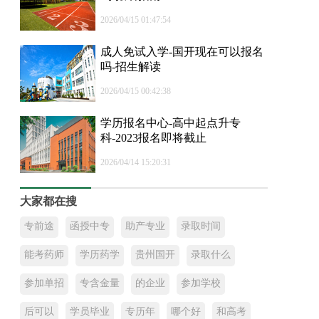
2026/04/15 01:47:54
成人免试入学-国开现在可以报名
吗-招生解读
2026/04/15 00:42:38
学历报名中心-高中起点升专
科-2023报名即将截止
2026/04/14 15:20:31
大家都在搜
专前途
函授中专
助产专业
录取时间
能考药师
学历药学
贵州国开
录取什么
参加单招
专含金量
的企业
参加学校
后可以
学员毕业
专历年
哪个好
和高考