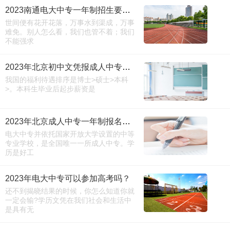
2023南通电大中专一年制招生要求_多少钱
世间便有花开花落，万事水到渠成，万事
难免。别人怎么看，我们也管不着；我们
不能强求
2023年北京初中文凭报成人中专报名时间
我国的福利待遇排序是博士>硕士>本科
>。本科生毕业后起步薪资是
2023年北京成人中专一年制报名几天可以查学籍
电大中专并依托国家开放大学设置的中等
专业学校，是全国唯一一所成人中专。学
历是好工
2023年电大中专可以参加高考吗？
还不到揭晓结果的时候，你怎么知道你就
一定会输?学历文凭在我们社会和生活中
是具有无