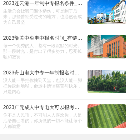
2023连云港一年制中专报名条件_多久毕业
生活总会让我们遍体鳞伤，可是到了后
来，那些曾经受过伤的地方，也必然会成
为自己最坚
2023韶关中央电中报名时间_有链接吗
每一个优秀的人，都有一段沉默的时光。
那一段时光，是付出了很多努力，忍受孤
独和寂寞
2023舟山电大中专一年制报名时间_多久毕业
没人能一手把你拽到天堂，也没人能一脚
把你踩到地狱，命运中所谓痛苦与快乐，
只是内心
2023广元成人中专电大可以报考会计吗*点击
你不是人民币，不可能人人喜欢你，人是
活给自己看的，你所做的一切不能让每个
人都满意