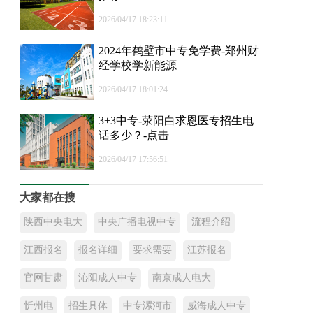
2026/04/17 18:23:11
2024年鹤壁市中专免学费-郑州财
经学校学新能源
2026/04/17 18:01:24
3+3中专-荥阳白求恩医专招生电
话多少？-点击
2026/04/17 17:56:51
大家都在搜
陕西中央电大
中央广播电视中专
流程介绍
江西报名
报名详细
要求需要
江苏报名
官网甘肃
沁阳成人中专
南京成人电大
忻州电
招生具体
中专漯河市
威海成人中专