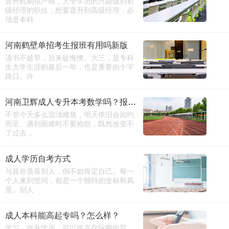
晋升机制很严格，大专学历的只能做到初
级经理的职位，想要晋升到高级经理，必
须是本科
河南鹤壁单招考生报班有用吗新版
读书不趁早，后来徒悔懊。大三，是专科
生大学生涯的最后一年，也是重要的十字
路口。许
河南卫辉成人专升本考数学吗？报名电话
不管今天多么混浊难熬，明天依旧会如约
而至。遇到困难时不要抱怨，既然改变不
了过去，
成人学历自考方式
与其在羡慕别人，倒不如肯定自己。每一
个人来到世间，都是一个独特的坐标和风
景。别人
成人本科能高起专吗？怎么样？
学习，提升学历，可以提高交际圈的层