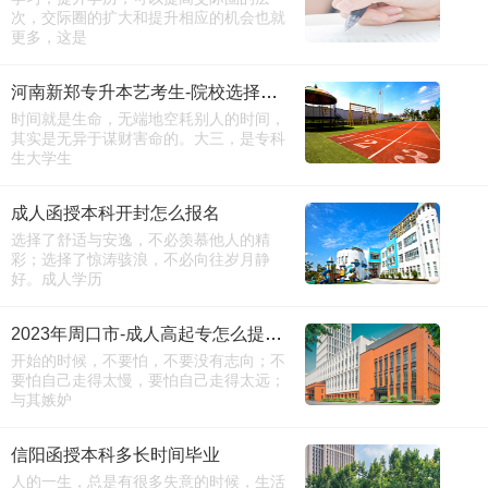
次，交际圈的扩大和提升相应的机会也就
更多，这是
河南新郑专升本艺考生-院校选择新版
时间就是生命，无端地空耗别人的时间，
其实是无异于谋财害命的。大三，是专科
生大学生
成人函授本科开封怎么报名
选择了舒适与安逸，不必羡慕他人的精
彩；选择了惊涛骇浪，不必向往岁月静
好。成人学历
2023年周口市-成人高起专怎么提升-学考网
开始的时候，不要怕，不要没有志向；不
要怕自己走得太慢，要怕自己走得太远；
与其嫉妒
信阳函授本科多长时间毕业
人的一生，总是有很多失意的时候，生活