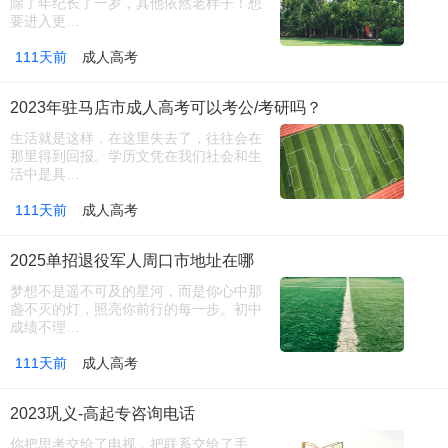
除了年纪长了一岁，其他依然老样子！想
要进入更…
111天前
成人高考
2023年驻马店市成人高考可以考公/考研吗？
生活就是这样，在这里失去了，往往会在
那里得到回报。学历文凭在我们社会和生
活中是具…
111天前
成人高考
2025单招退役军人周口市地址在哪
梦想不是遥不可及的星河，而是你心中那
盏不灭的灯，照亮你前行的每一步。初中
成绩不理…
111天前
成人高考
2023巩义-高起专咨询电话
你把思考交给了电视，把联系交给了手