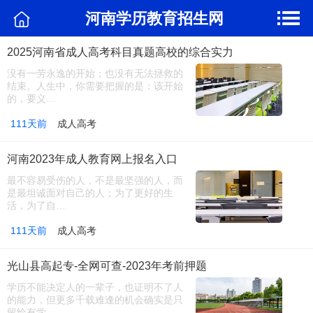
河南学历教育招生网
2025河南省成人高考科目真题高校的综合实力
没有一劳永逸的开始；也没有无法拯救的
结束。人生中，你需要把握的是：该开始
的，要义…
111天前
成人高考
河南2023年成人教育网上报名入口
最不容易受伤的人，不是最坚强的人，而
是最坦诚面对自己的人；为了更好的生
活，为了自…
111天前
成人高考
光山县高起专-全网可查-2023年考前押题
学历不能决定人的一辈子，也证明不了人
的能力，但更多千载难逢的机会确实是只
留给有学…