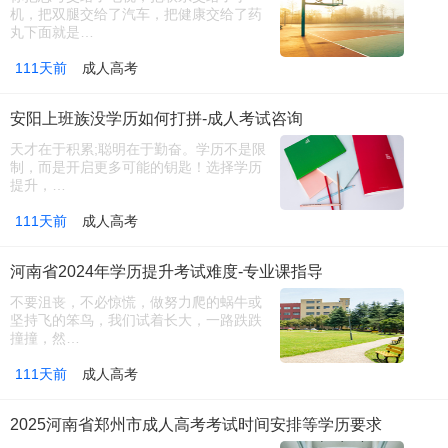
机，把双腿交给了汽车，把健康交给了药
丸下面就是…
111天前
成人高考
安阳上班族没学历如何打拼-成人考试咨询
天才在于积累;聪明在于勤奋。学历不是限
制，而是开启更多可能的钥匙！选择学历
提升，…
111天前
成人高考
河南省2024年学历提升考试难度-专业课指导
不要沮丧，不必惊慌，做努力爬的蜗牛或
坚持飞的笨鸟，我们试着长大，一路跌跌
撞撞，然…
111天前
成人高考
2025河南省郑州市成人高考考试时间安排等学历要求