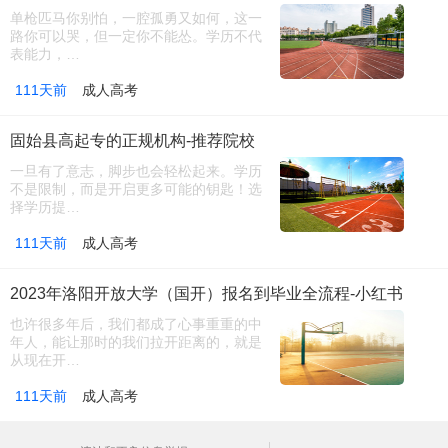
单枪匹马你别怕，一腔孤勇又如何，这一
路你可以哭，但一定你不能怂。学历不代
表能力，…
111天前
成人高考
固始县高起专的正规机构-推荐院校
一旦有了意志，脚步也会轻松起来。学历
不是限制，而是开启更多可能的钥匙！选
择学历提…
111天前
成人高考
2023年洛阳开放大学（国开）报名到毕业全流程-小红书
也许很多年后，我们都成了心事重重的中
年人，能让那时的我们拉开距离的，就是
从现在开…
111天前
成人高考