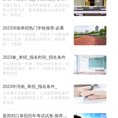
尽量少说话，不高兴时多睡觉。鸡汤无论
多么理直气壮，最后都是别人总结出来
的。再励志
2023河南单招热门学校推荐-必看
努力不是为了感动谁，只是为了与最优秀
的自己无缘。趁着最好的年华，再接再
厉！下面就
2023春_单招_报名时间_招生条件
用心做好每一件事，别在乎付出多少，别
计较是否成功，努力了，回报无需多问，
重在过程
2023年河南_单招_报名条件_
人生最宝贵的是生命，人生最需要的是学
习，人生最愉快的是工作，人生最重要的
是友谊。
新郑对口单招历年考试试卷-推荐阅读