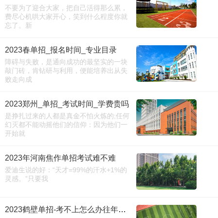
不要为了迎合大家，把自己活得那么累，
费尽心机哄大家开心，笑到什么程度你就
忘了。新
2023春单招_报名时间_专业目录
障碍与失败，是通向成功的最坚实的一块
敲门砖，肯钻研与利用，便能培养出从失
败走向成
2023郑州_单招_考试时间_学费贵吗
是挣扎过来的人都是真金不怕火炼的;任何
幻灭都不能动摇他们的信仰：因为他们一
开始就
2023年河南焦作单招考试难不难
爱迪生说的好：“天才=99%的汗水+1%的
灵感。”只要我
2023鹤壁单招-考不上怎么办往年分数线-咨询必看