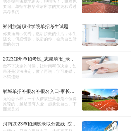
我会披荆斩棘地追去，脚扭伤了，跳着也
要追。单招学校毕业后所拿的文凭和通过
高考拿的
郑州旅游职业学院单招考生试题
你要逼自己优秀，然后骄傲的生活，余生
还长，何必慌张，以后的你，会为自己所
做的努力
2023郑州单招考试_志愿填报_录取分数
做不了决定的时候，让时间帮你决定，如
果还是没法决定，做了再说，宁可犯错，
不留遗憾
郸城单招补报名补报名入口-家长必看
无论怎么样，一个人借故堕落总是不值得
原谅的，越是没有人爱，越要爱自己。下
面就是老
河南2023单招测试录取分数线_院校名单