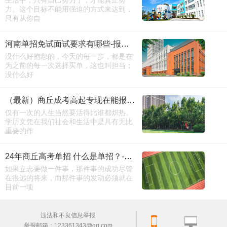
生活中，只有自己努力了，才能真正努
力。这个目标不能用强迫的方式来达到，
只有从你自
河南单招免试面试要求有哪些-报名时间
没什么好抱怨的，今天的每一步，都是在
为之前的每一次选择买单，这也叫担当；
没什么好
（最新）商丘成考高起专现在能报名吗？
仅有一次的人生当然要活得比谁都炽热。
学历文凭在我们社会和生活中是具有无比
重要的作
24年商丘高考单招 什么是单招？-考试必看
如果立志要做一件事，那件事的成功尽管
在很远的将来，而那件事的发动必须就在
目前一顷
违法和不良信息举报
举报邮箱：123361343@qq.com