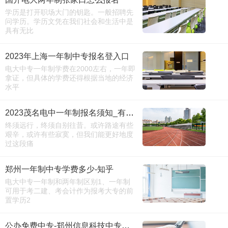
学历是打开职场大门的钥匙。一般招聘先
问学历。学历文凭在我们社会和生活中是
具有无比
2023年上海一年制中专报名登入口
电大中专一年制学费在2000左右，一年即
拿证，但具体的学费还得根据当地的经济
水平
2023茂名电中一年制报名须知_有链接吗
终须远行，终须自别往昔。或许路途有些
艰辛，或许有些寂寞，但我们能更好地度
过这段痛
郑州一年制中专学费多少-知乎
电大中专一年制和两年制区别1、一年制
可用于考二建、考会计作为报考大专的前
置学历2
公办免费中专-郑州信息科技中专一年制升学班简章-学生推荐