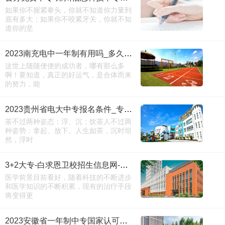
如果你不握紧拳头，你就不知道你力量到
底有多大；如果你不咬紧牙关，你就不知
道你的坚
2023南充电中一年制有用吗_多久毕业
这世上随随便便的成功者，哪有那么多
啊！要知道，真正的好运气，是合体而来
的努力，能
2023贵州省电大中专报名条件_专业推荐
茶不过两种姿态：浮、沉；饮茶人不过两
种姿势：拿起、放下。人生如茶，沉时坦
然，浮时
3+2大专-白求恩卫校招生信息网-进入
医学前景目前看好，随着科技的不断进步
和医学知识的不断积累，现有的治疗手段
将变得更
2023安徽省一年制中专国家认可吗_费用多少