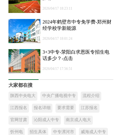
2026/04/17 18:23:11
2024年鹤壁市中专免学费-郑州财
经学校学新能源
2026/04/17 18:01:24
3+3中专-荥阳白求恩医专招生电
话多少？-点击
2026/04/17 17:56:51
大家都在搜
陕西中央电大
中央广播电视中专
流程介绍
江西报名
报名详细
要求需要
江苏报名
官网甘肃
沁阳成人中专
南京成人电大
忻州电
招生具体
中专漯河市
威海成人中专