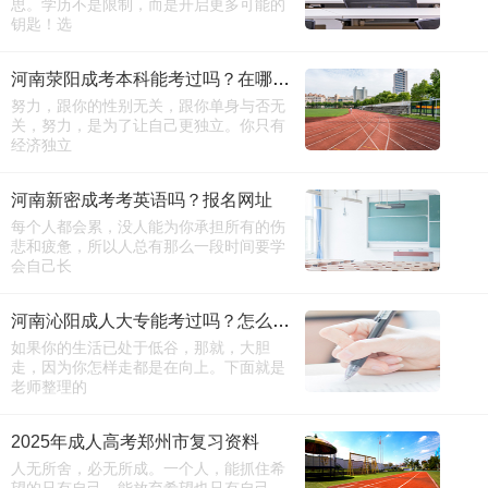
思。学历不是限制，而是开启更多可能的
钥匙！选
河南荥阳成考本科能考过吗？在哪报名
努力，跟你的性别无关，跟你单身与否无
关，努力，是为了让自己更独立。你只有
经济独立
河南新密成考考英语吗？报名网址
每个人都会累，没人能为你承担所有的伤
悲和疲惫，所以人总有那么一段时间要学
会自己长
河南沁阳成人大专能考过吗？怎么报名
如果你的生活已处于低谷，那就，大胆
走，因为你怎样走都是在向上。下面就是
老师整理的
2025年成人高考郑州市复习资料
人无所舍，必无所成。一个人，能抓住希