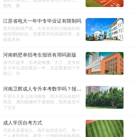
望的只有自己，能放弃希望也只有自己。
怨恨、嫉
江苏省电大一年中专毕业证有限制吗
晋升机制很严格，大专学历的只能做到初
级经理的职位，想要晋升到高级经理，必
须是本科
河南鹤壁单招考生报班有用吗新版
读书不趁早，后来徒悔懊。大三，是专科
生大学生涯的最后一年，也是重要的十字
路口。许
河南卫辉成人专升本考数学吗？报名电话
不管今天多么混浊难熬，明天依旧会如约
而至。遇到困难时不要抱怨，既然改变不
了过去，
成人学历自考方式
与其在羡慕别人，倒不如肯定自己。每一
个人来到世间，都是一个独特的坐标和风