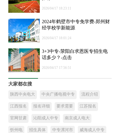
2026/04/17 18:23:11
2024年鹤壁市中专免学费-郑州财
经学校学新能源
2026/04/17 18:01:24
3+3中专-荥阳白求恩医专招生电
话多少？-点击
2026/04/17 17:56:51
大家都在搜
陕西中央电大
中央广播电视中专
流程介绍
江西报名
报名详细
要求需要
江苏报名
官网甘肃
沁阳成人中专
南京成人电大
忻州电
招生具体
中专漯河市
威海成人中专