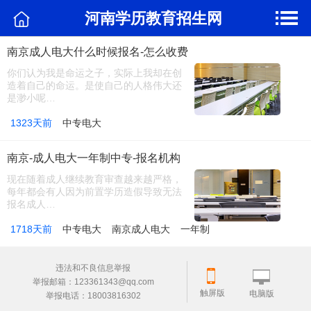
河南学历教育招生网
南京成人电大什么时候报名-怎么收费
你们认为我是命运之子，实际上我却在创
造着自己的命运。是使自己的人格伟大还
是渺小呢…
1323天前
中专电大
南京-成人电大一年制中专-报名机构
现在随着成人继续教育审查越来越严格，
每年都会有人因为前置学历造假导致无法
报名成人…
1718天前
中专电大
南京成人电大
一年制
违法和不良信息举报
举报邮箱：123361343@qq.com
触屏版
电脑版
举报电话：18003816302