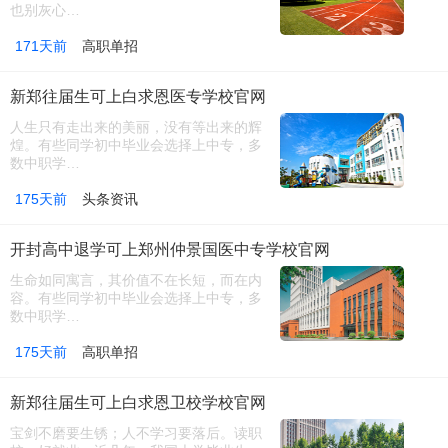
也别灰心…
171天前
高职单招
新郑往届生可上白求恩医专学校官网
人生只有走出来的美丽，没有等出来的辉
煌。有些同学初中毕业会选择上中专，多
数中职学…
175天前
头条资讯
开封高中退学可上郑州仲景国医中专学校官网
生命如同寓言，其价值不在长短，而在内
容。有些同学初中毕业会选择上中专，多
数中职学…
175天前
高职单招
新郑往届生可上白求恩卫校学校官网
宝剑不磨要生锈；人不学习要落后。读职