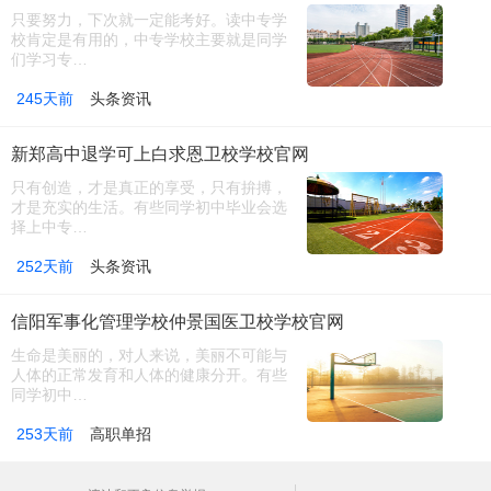
只要努力，下次就一定能考好。读中专学
校肯定是有用的，中专学校主要就是同学
们学习专…
245天前
头条资讯
新郑高中退学可上白求恩卫校学校官网
只有创造，才是真正的享受，只有拚搏，
才是充实的生活。有些同学初中毕业会选
择上中专…
252天前
头条资讯
信阳军事化管理学校仲景国医卫校学校官网
生命是美丽的，对人来说，美丽不可能与
人体的正常发育和人体的健康分开。有些
同学初中…
253天前
高职单招