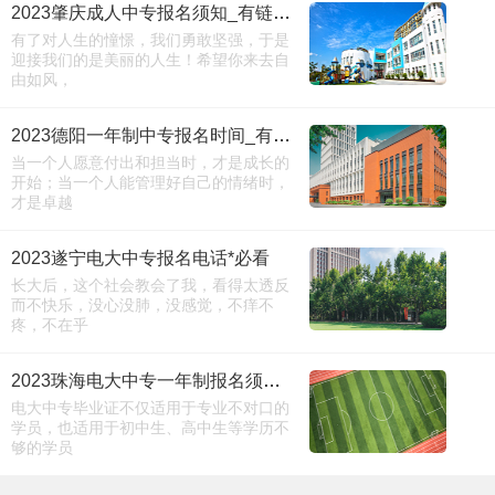
2023肇庆成人中专报名须知_有链接吗
有了对人生的憧憬，我们勇敢坚强，于是
迎接我们的是美丽的人生！希望你来去自
由如风，
2023德阳一年制中专报名时间_有链接吗
当一个人愿意付出和担当时，才是成长的
开始；当一个人能管理好自己的情绪时，
才是卓越
2023遂宁电大中专报名电话*必看
长大后，这个社会教会了我，看得太透反
而不快乐，没心没肺，没感觉，不痒不
疼，不在乎
2023珠海电大中专一年制报名须知_能查到吗
电大中专毕业证不仅适用于专业不对口的
学员，也适用于初中生、高中生等学历不
够的学员