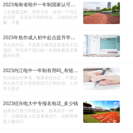
2023海南省电中一年制国家认可吗_多久毕业
人生就是这样，得失无常，改变一下自己
的态度，去适应不同的情况，心情轻松舒
畅，不要
2023年焦作成人初中起点提升学历报名需要准备什么
伟大的作品，不是靠力量而是靠坚持才完
成的。学历对于我们的一生都有着至关重
要的作用
2023内江电中一年制有用吗_有链接吗
无论做任何事情，都要相信自己，不要让
别人的只言片语就把自己打倒在地。人生
本无是非
2023绍兴电大中专报名电话_多少钱
如果自己努力奔跑起来，效果就不一样
了，后面很多人在追逐着自己，前面有很
多人被自己